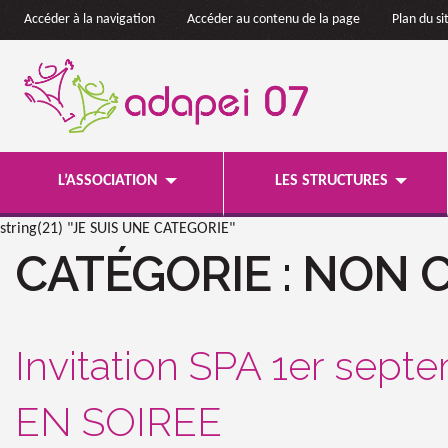
Accéder à la navigation
Accéder au contenu de la page
Plan du si
L’ASSOCIATION
LES STRUCTURES
string(21) "JE SUIS UNE CATEGORIE"
CATÉGORIE :
NON 
Invitation SPA 1er sept
EN SOIREE