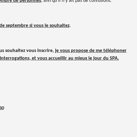
ombre de personnes
, afin qu’il n’y ait pas de confusions
.
 de septembre si vous le souhaitez
.
us souhaitez vous inscrire
,
je vous propose de me téléphoner
interrogations, et vous accueillir au mieux le jour du SPA.
30