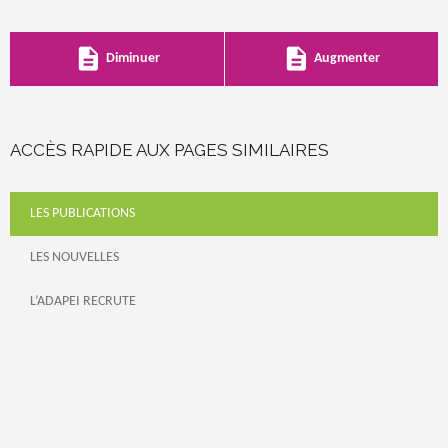
description
description
Diminuer
Augmenter
ACCÈS RAPIDE AUX PAGES SIMILAIRES
LES PUBLICATIONS
LES NOUVELLES
L’ADAPEI RECRUTE