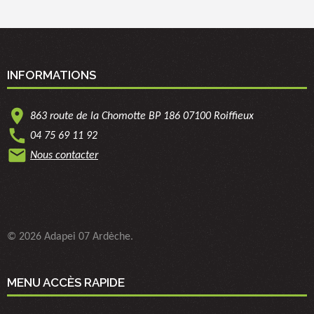
INFORMATIONS
location_on
863 route de la Chomotte BP 186 07100 Roiffieux
call
04 75 69 11 92
mail
Nous contacter
© 2026 Adapei 07 Ardèche.
MENU ACCÈS RAPIDE