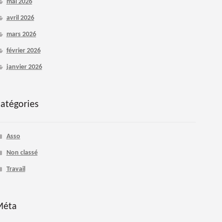
mai 2026
avril 2026
mars 2026
février 2026
janvier 2026
atégories
Asso
Non classé
Travail
Méta