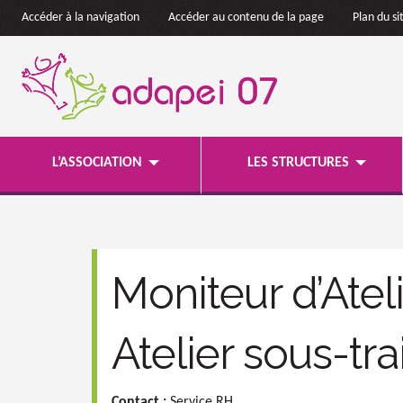
Accéder à la navigation
Accéder au contenu de la page
Plan du si
L’ASSOCIATION
LES STRUCTURES
Moniteur d’Atel
Atelier sous-tr
Contact :
Service RH