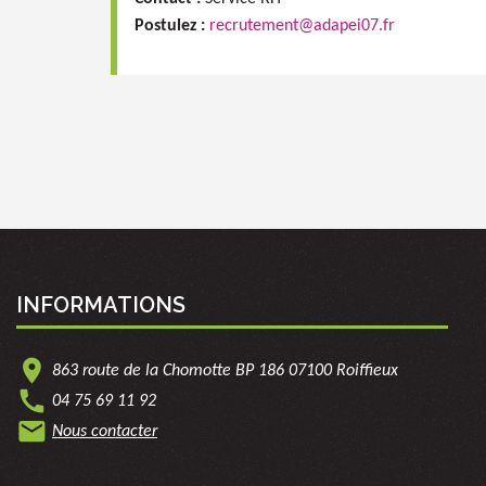
Postulez :
recrutement@adapei07.fr
INFORMATIONS
location_on
863 route de la Chomotte BP 186 07100 Roiffieux
call
04 75 69 11 92
mail
Nous contacter