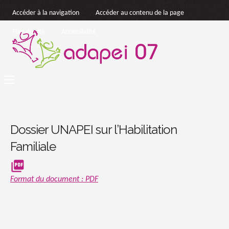
Accéder à la navigation
Accéder au contenu de la page
Plan du site
Accessibilité
Dossier UNAPEI sur l’Habilitation
Familiale
picture_as_pdf
Format du document : PDF