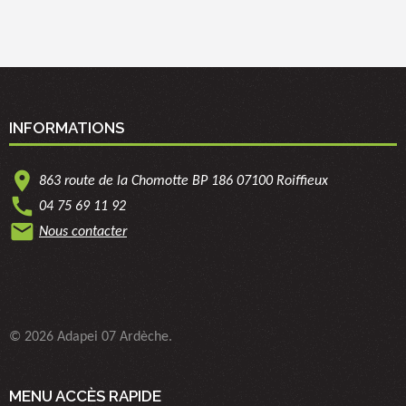
INFORMATIONS
location_on
863 route de la Chomotte BP 186 07100 Roiffieux
call
04 75 69 11 92
mail
Nous contacter
© 2026 Adapei 07 Ardèche.
MENU ACCÈS RAPIDE