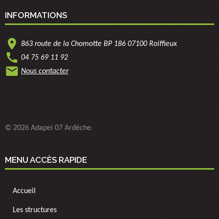
INFORMATIONS
location_on
863 route de la Chomotte BP 186 07100 Roiffieux
call
04 75 69 11 92
mail
Nous contacter
© 2026 Adapei 07 Ardèche.
MENU ACCÈS RAPIDE
Accueil
Les structures